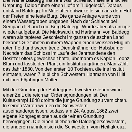
Der Name
Baldegg
hat sehr wahrscheinlich alemannischen
Ursprung. Baldo führte einen Hof am "Hügeleck". Daraus
entstand Baldegg. Im Mittelalter entwickelte sich aus dem Hof
der Freien eine feste Burg. Die ganze Anlage wurde von
einem Wassergraben umgeben. Nach der Schlacht bei
Sempach fiel auch die Burg Baldegg. Wurde aber als einzige
wieder aufgebaut. Die Markward und Hartmann von Baldegg
waren als tapferes Geschlecht im ganzen deutschen Land
bekannt. Sie führten in ihrem Wappen einen weissen Flug im
roten Feld und waren treue Dienstmänner der Habsburger.
Nachdem das Schloss im Laufe der Jahrhunderte den
Besitzer öfters gewechselt hatte, übernahm es Kaplan Leonz
Blum und fasste den Plan, ein Institut zu gründen. Man zählt
das Jahr 1830. Von den ersten 10 Töchtern, die ins Institut
eintraten, waren 7 leibliche Schwestern Hartmann von Hilti
mit ihrer 66jährigen Mutter.
Mit der Gründung der Baldeggerschwestern stehen wir in
einer Zeit, die reich an Ordensgründungen ist. Der
Kulturkampf 1848 drohte die junge Gründung zu vernichten.
In seinen Wirren wurden die Schwestern
auseinandergerissen, sodass am 24. August 1862 zwei
eigene Kongregationen aus der einen Gründung
hervorgingen. Die einen blieben die Baldeggerschwestern,
die anderen nannten sich die Schwestern vom Heiligkreuz.