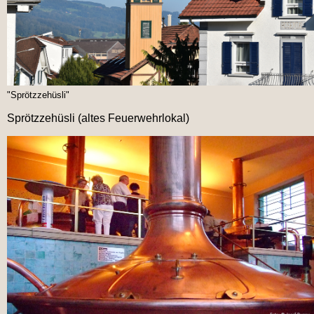
"Sprötzzehüsli"
Sprötzzehüsli (altes Feuerwehrlokal)