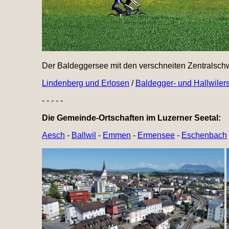
Der Baldeggersee mit den verschneiten Zentralschwe
Lindenberg und Erlosen
/
Baldegger- und Hallwilers
- - - - -
Die Gemeinde-Ortschaften im Luzerner Seetal:
Aesch
-
Ballwil
-
Emmen
-
Ermensee
-
Eschenbach