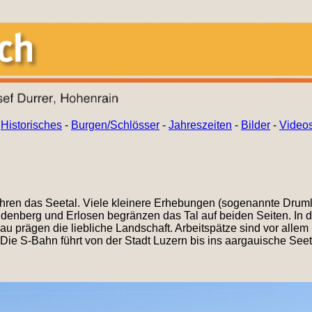
-
Historisches
-
Burgen/Schlösser
-
Jahreszeiten
-
Bilder
-
Video
hren das Seetal. Viele kleinere Erhebungen (sogenannte Drumli
denberg und Erlosen begränzen das Tal auf beiden Seiten. In
 prägen die liebliche Landschaft. Arbeitspätze sind vor allem 
 S-Bahn führt von der Stadt Luzern bis ins aargauische Seeta