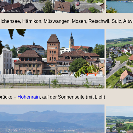
Richensee, Hämikon, Müswangen, Mosen, Retschwil, Sulz, Altwi
rücke –
Hohenrain
, auf der Sonnenseite (mit Lieli)