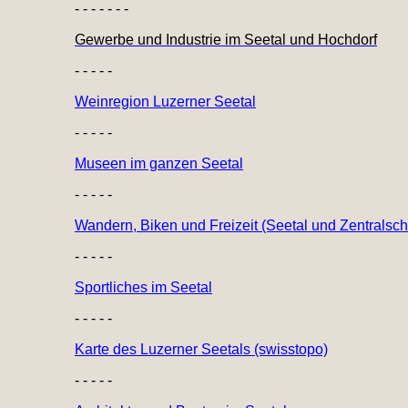
- - - - - - -
Gewerbe und Industrie im Seetal und Hochdorf
- - - - -
Weinregion Luzerner Seetal
- - - - -
Museen im ganzen Seetal
- - - - -
Wandern, Biken und Freizeit (Seetal und Zentralsc
- - - - -
Sportliches im Seetal
- - - - -
Karte des Luzerner Seetals (swisstopo)
- - - - -