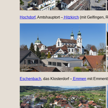
Hochdorf
, Amtshauptort –
Hitzkirch
(mit Gelfingen, 
Eschenbach
, das Klosterdorf –
Emmen
mit Emmenb