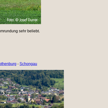
umrundung sehr beliebt.
othenburg
-
Schongau