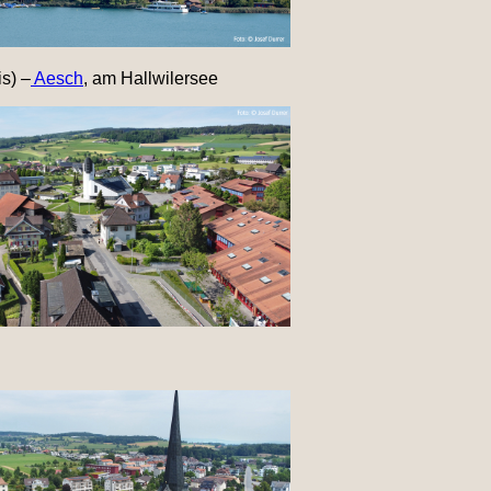
s) –
Aesch
, am Hallwilersee