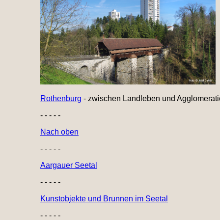
Rothenburg
- zwischen Landleben und Agglomerati
- - - - -
Nach oben
- - - - -
Aargauer Seetal
- - - - -
Kunstobjekte und Brunnen im Seetal
- - - - -