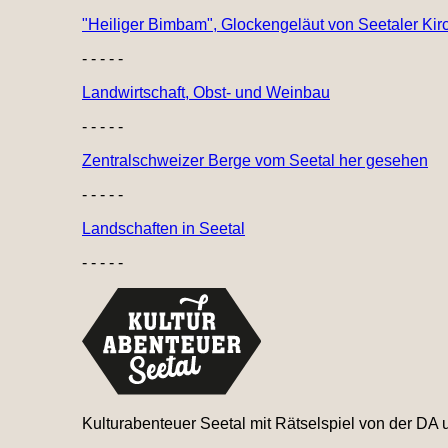
"Heiliger Bimbam", Glockengeläut von Seetaler Kir
- - - - -
Landwirtschaft, Obst- und Weinbau
- - - - -
Zentralschweizer Berge vom Seetal her gesehen
- - - - -
Landschaften in Seetal
- - - - -
Kulturabenteuer Seetal mit Rätselspiel von der DA 