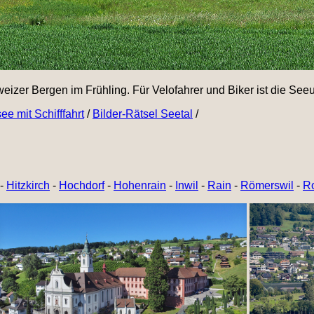
izer Bergen im Frühling. Für Velofahrer und Biker ist die See
ee mit Schifffahrt
/
Bilder-Rätsel Seetal
/
-
Hitzkirch
-
Hochdorf
-
Hohenrain
-
Inwil
-
Rain
-
Römerswil
-
R