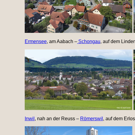
Ermensee
, am Aabach –
Schongau
, auf dem Linde
Inwil
, nah an der Reuss –
Römerswil
, auf dem Erlos