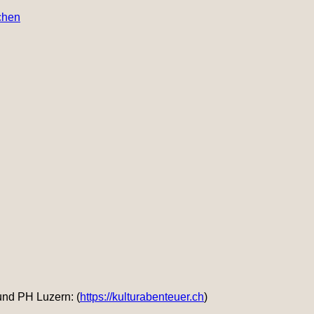
chen
und PH Luzern: (
https://kulturabenteuer.ch
)