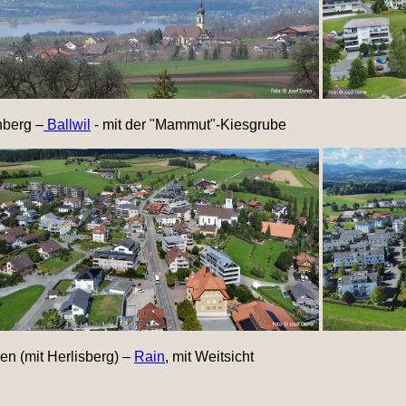
nberg –
Ballwil
- mit der "Mammut"-Kiesgrube
en (mit Herlisberg) –
Rain
, mit Weitsicht