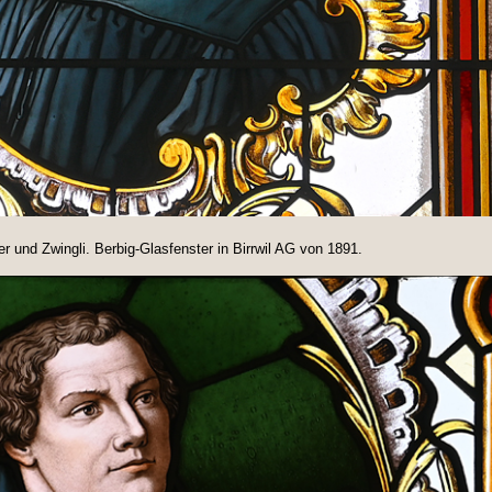
r und Zwingli. Berbig-Glasfenster in Birrwil AG von 1891.