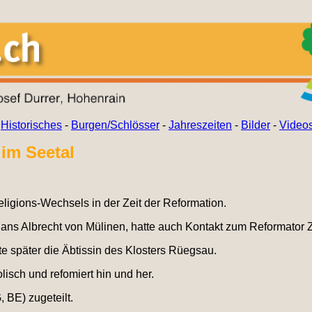
-
Historisches
-
Burgen/Schlösser
-
Jahreszeiten
-
Bilder
-
Video
im Seetal
igions-Wechsels in der Zeit der Reformation.
Hans Albrecht von Mülinen, hatte auch Kontakt zum Reformator
te später die Äbtissin des Klosters Rüegsau.
lisch und refomiert hin und her.
 BE) zugeteilt.